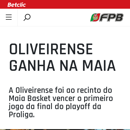
SOBRE A FPB
DOCUMENTOS
OLIVEIRENSE
ÚLTIMAS
COMPETIÇÕES
GANHA NA MAIA
ASSOCIAÇÕES
CLUBES
AGENTES
A Oliveirense foi ao recinto do
Maia Basket vencer o primeiro
AGENDA
jogo da final do playoff da
SELEÇÕES
Proliga.
MINIBASQUETE
ÁREA TÉCNICA