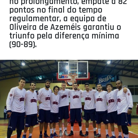
no prolongamento, empate a 82
PROJETOS
pontos no final do tempo
regulamentar, a equipa de
LIGA BETCLIC MASCULINA
Oliveira de Azeméis garantiu o
LIGA BETCLIC FEMININA
triunfo pela diferença mínima
(90-89).