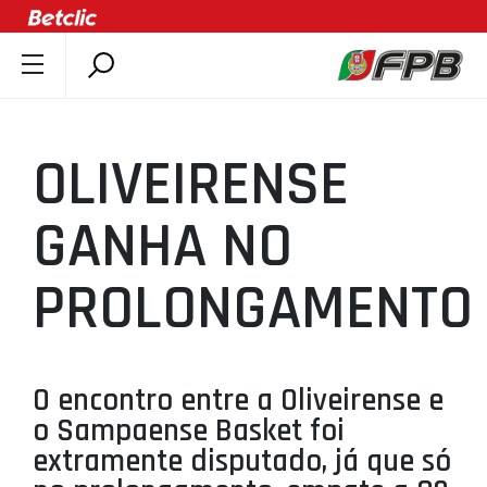
SOBRE A FPB
DOCUMENTOS
OLIVEIRENSE
ÚLTIMAS
COMPETIÇÕES
GANHA NO
ASSOCIAÇÕES
PROLONGAMENTO
CLUBES
AGENTES
AGENDA
O encontro entre a Oliveirense e
SELEÇÕES
o Sampaense Basket foi
MINIBASQUETE
extramente disputado, já que só
ÁREA TÉCNICA