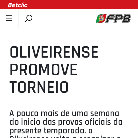
SOBRE A FPB
DOCUMENTOS
OLIVEIRENSE
ÚLTIMAS
COMPETIÇÕES
PROMOVE
ASSOCIAÇÕES
TORNEIO
CLUBES
AGENTES
AGENDA
A pouco mais de uma semana
SELEÇÕES
do inicio das provas oficiais da
MINIBASQUETE
presente temporada, a
ÁREA TÉCNICA