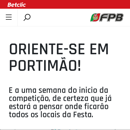
SOBRE A FPB
DOCUMENTOS
ORIENTE-SE EM
ÚLTIMAS
COMPETIÇÕES
PORTIMÃO!
ASSOCIAÇÕES
CLUBES
AGENTES
E a uma semana do inicio da
competição, de certeza que já
AGENDA
estará a pensar onde ficarão
SELEÇÕES
todos os locais da Festa.
MINIBASQUETE
ÁREA TÉCNICA