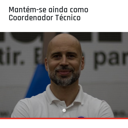
PROJETOS
Mantém-se ainda como
Coordenador Técnico
LIGA BETCLIC MASCULINA
LIGA BETCLIC FEMININA