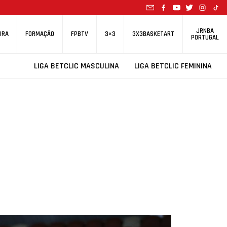
JRNBA
IRA
FORMAÇÃO
FPBTV
3×3
3X3BASKETART
PORTUGAL
LIGA BETCLIC MASCULINA
LIGA BETCLIC FEMININA