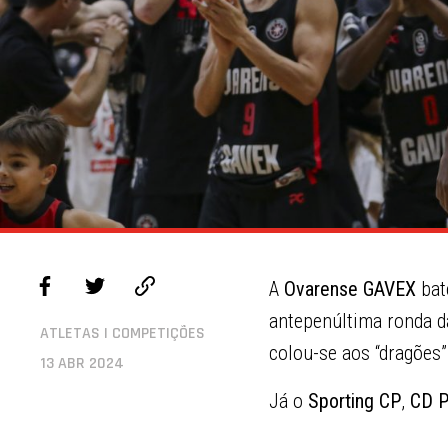
A
Ovarense GAVEX
bat
antepenúltima ronda d
ATLETAS | COMPETIÇÕES
colou-se aos “dragões”
13 ABR 2024
Já o
Sporting CP
,
CD 