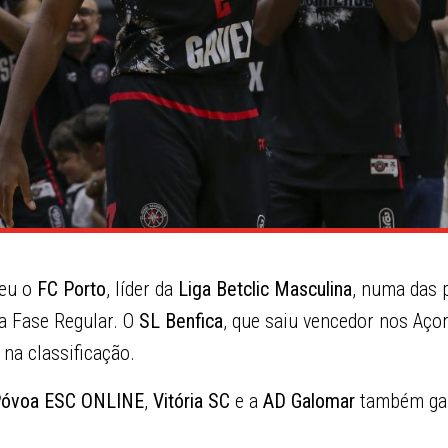
eu o
FC Porto
, líder da
Liga Betclic Masculina
, numa das p
a Fase Regular. O
SL Benfica
, que saiu vencedor nos Açor
 na classificação.
Póvoa ESC ONLINE
,
Vitória SC
e a
AD Galomar
também ga