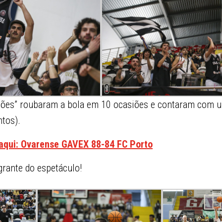
agões” roubaram a bola em 10 ocasiões e contaram com 
tos).
 aqui: Ovarense GAVEX 88-84 FC Porto
grante do espetáculo!