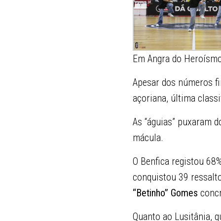
Em Angra do Heroísm
Apesar dos números fin
açoriana, última classi
As “águias” puxaram d
mácula.
O Benfica registou 68%
conquistou 39 ressalt
“Betinho” Gomes
concr
Quanto ao Lusitânia, q