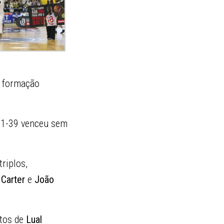
a formação
 11-39 venceu sem
triplos,
 Carter
e
João
ntos de
Lual