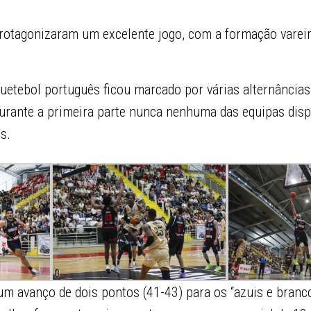
otagonizaram um excelente jogo, com a formação vareira
squetebol português ficou marcado por várias alternânci
durante a primeira parte nunca nenhuma das equipas dis
s.
 um avanço de dois pontos (41-43) para os “azuis e branco