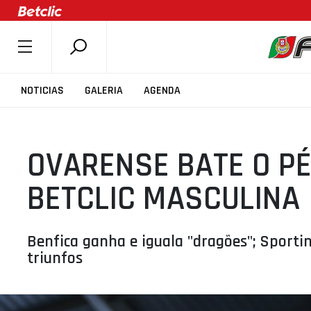
SOBRE A FPB
NOTICIAS
GALERIA
AGENDA
DOCUMENTOS
ÚLTIMAS
OVARENSE BATE O PÉ
COMPETIÇÕES
ASSOCIAÇÕES
BETCLIC MASCULINA
CLUBES
AGENTES
Benfica ganha e iguala "dragões"; Sporti
AGENDA
triunfos
SELEÇÕES
MINIBASQUETE