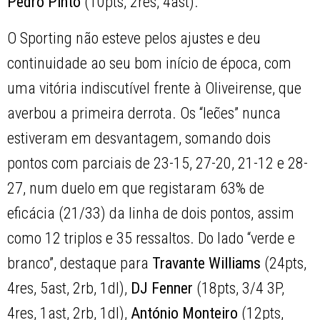
Pedro Pinto
(10pts, 2res, 4ast).
O Sporting não esteve pelos ajustes e deu
continuidade ao seu bom início de época, com
uma vitória indiscutível frente à Oliveirense, que
averbou a primeira derrota. Os “leões” nunca
estiveram em desvantagem, somando dois
pontos com parciais de 23-15, 27-20, 21-12 e 28-
27, num duelo em que registaram 63% de
eficácia (21/33) da linha de dois pontos, assim
como 12 triplos e 35 ressaltos. Do lado “verde e
branco”, destaque para
Travante Williams
(24pts,
4res, 5ast, 2rb, 1dl),
DJ Fenner
(18pts, 3/4 3P,
4res, 1ast, 2rb, 1dl),
António Monteiro
(12pts,