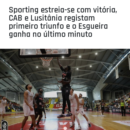
PROJETOS
Sporting estreia-se com vitória,
CAB e Lusitânia registam
LIGA BETCLIC MASCULINA
primeiro triunfo e o Esgueira
LIGA BETCLIC FEMININA
ganha no último minuto