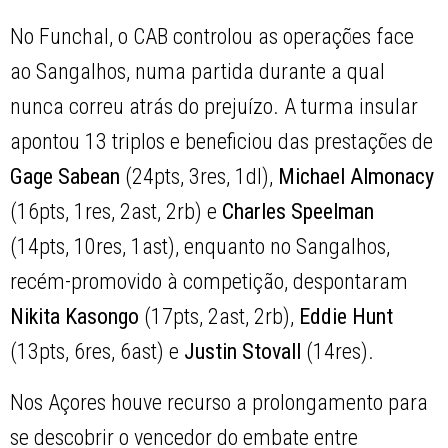
No Funchal, o CAB controlou as operações face
ao Sangalhos, numa partida durante a qual
nunca correu atrás do prejuízo. A turma insular
apontou 13 triplos e beneficiou das prestações de
Gage Sabean
(24pts, 3res, 1dl),
Michael Almonacy
(16pts, 1res, 2ast, 2rb) e
Charles Speelman
(14pts, 10res, 1ast), enquanto no Sangalhos,
recém-promovido à competição, despontaram
Nikita Kasongo
(17pts, 2ast, 2rb),
Eddie Hunt
(13pts, 6res, 6ast) e
Justin Stovall
(14res).
Nos Açores houve recurso a prolongamento para
se descobrir o vencedor do embate entre