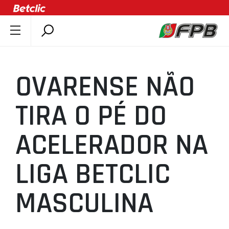
SOBRE A FPB
DOCUMENTOS
OVARENSE NÃO
ÚLTIMAS
COMPETIÇÕES
TIRA O PÉ DO
ASSOCIAÇÕES
ACELERADOR NA
CLUBES
AGENTES
LIGA BETCLIC
AGENDA
SELEÇÕES
MASCULINA
MINIBASQUETE
ÁREA TÉCNICA