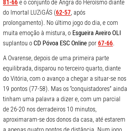
81-66
e o conjunto de Angra do Heroísmo diante
do Imortal LUZiGÁS (
62-57
, após
prolongamento). No último jogo do dia, e com
muita emoção à mistura, o
Esgueira Aveiro OLI
suplantou o
CD Póvoa ESC Online
por
67-66
.
A Ovarense, depois de uma primeira parte
equilibrada, disparou no terceiro quarto, diante
do Vitória, com o avanço a chegar a situar-se nos
19 pontos (77-58). Mas os “conquistadores” ainda
tinham uma palavra a dizer e, com um parcial
de 26-20 nos derradeiros 10 minutos,
aproximaram-se dos donos da casa, até estarem
a apenas quatro pontos de distância. Num jogo