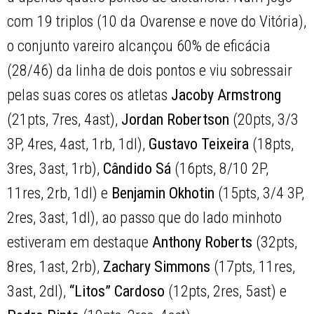
com 19 triplos (10 da Ovarense e nove do Vitória),
o conjunto vareiro alcançou 60% de eficácia
(28/46) da linha de dois pontos e viu sobressair
pelas suas cores os atletas
Jacoby Armstrong
(21pts, 7res, 4ast),
Jordan Robertson
(20pts, 3/3
3P, 4res, 4ast, 1rb, 1dl),
Gustavo Teixeira
(18pts,
3res, 3ast, 1rb),
Cândido Sá
(16pts, 8/10 2P,
11res, 2rb, 1dl) e
Benjamin Okhotin
(15pts, 3/4 3P,
2res, 3ast, 1dl), ao passo que do lado minhoto
estiveram em destaque
Anthony Roberts
(32pts,
8res, 1ast, 2rb),
Zachary Simmons
(17pts, 11res,
3ast, 2dl),
“Litos” Cardoso
(12pts, 2res, 5ast) e