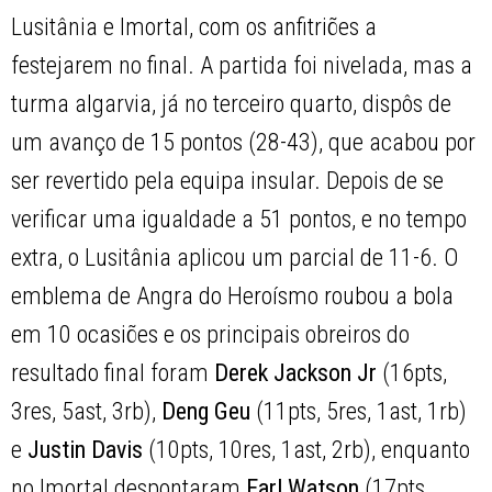
Lusitânia e Imortal, com os anfitriões a
festejarem no final. A partida foi nivelada, mas a
turma algarvia, já no terceiro quarto, dispôs de
um avanço de 15 pontos (28-43), que acabou por
ser revertido pela equipa insular. Depois de se
verificar uma igualdade a 51 pontos, e no tempo
extra, o Lusitânia aplicou um parcial de 11-6. O
emblema de Angra do Heroísmo roubou a bola
em 10 ocasiões e os principais obreiros do
resultado final foram
Derek Jackson Jr
(16pts,
3res, 5ast, 3rb),
Deng Geu
(11pts, 5res, 1ast, 1rb)
e
Justin Davis
(10pts, 10res, 1ast, 2rb), enquanto
no Imortal despontaram
Earl Watson
(17pts,