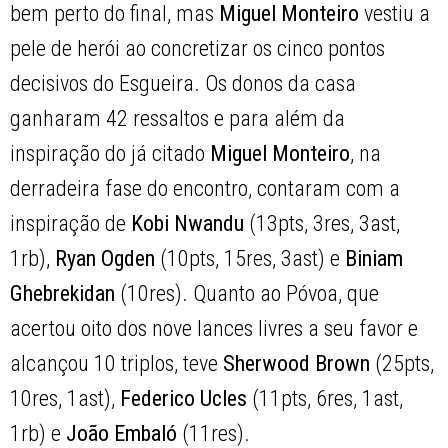
bem perto do final, mas
Miguel Monteiro
vestiu a
pele de herói ao concretizar os cinco pontos
decisivos do Esgueira. Os donos da casa
ganharam 42 ressaltos e para além da
inspiração do já citado
Miguel Monteiro
, na
derradeira fase do encontro, contaram com a
inspiração de
Kobi Nwandu
(13pts, 3res, 3ast,
1rb),
Ryan Ogden
(10pts, 15res, 3ast) e
Biniam
Ghebrekidan
(10res). Quanto ao Póvoa, que
acertou oito dos nove lances livres a seu favor e
alcançou 10 triplos, teve
Sherwood Brown
(25pts,
10res, 1ast),
Federico Ucles
(11pts, 6res, 1ast,
1rb) e
João Embaló
(11res).