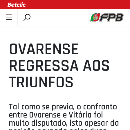
SOBRE A FPB
DOCUMENTOS
OVARENSE
ÚLTIMAS
COMPETIÇÕES
REGRESSA AOS
ASSOCIAÇÕES
TRIUNFOS
CLUBES
AGENTES
AGENDA
Tal como se previa, o confronto
SELEÇÕES
entre Ovarense e Vitória foi
MINIBASQUETE
muito disputado, isto apesar da
ÁREA TÉCNICA