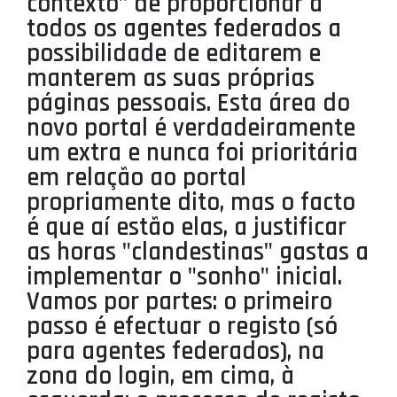
contexto" de proporcionar a
PROJETOS
todos os agentes federados a
possibilidade de editarem e
LIGA BETCLIC MASCULINA
manterem as suas próprias
LIGA BETCLIC FEMININA
páginas pessoais. Esta área do
novo portal é verdadeiramente
um extra e nunca foi prioritária
em relação ao portal
propriamente dito, mas o facto
é que aí estão elas, a justificar
as horas "clandestinas" gastas a
implementar o "sonho" inicial.
Vamos por partes: o primeiro
passo é efectuar o registo (só
para agentes federados), na
zona do login, em cima, à