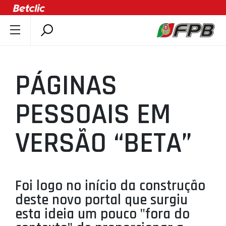
SOBRE A FPB
DOCUMENTOS
PÁGINAS
ÚLTIMAS
COMPETIÇÕES
PESSOAIS EM
ASSOCIAÇÕES
VERSÃO “BETA”
CLUBES
AGENTES
AGENDA
Foi logo no início da construção
SELEÇÕES
deste novo portal que surgiu
MINIBASQUETE
esta ideia um pouco "fora do
ÁREA TÉCNICA