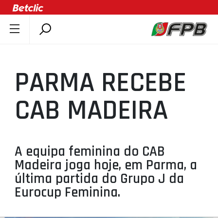
SOBRE A FPB
DOCUMENTOS
PARMA RECEBE
ÚLTIMAS
COMPETIÇÕES
CAB MADEIRA
ASSOCIAÇÕES
CLUBES
AGENTES
A equipa feminina do CAB
Madeira joga hoje, em Parma, a
AGENDA
última partida do Grupo J da
SELEÇÕES
Eurocup Feminina.
MINIBASQUETE
ÁREA TÉCNICA