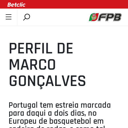
SOBRE A FPB
DOCUMENTOS
PERFIL DE
ÚLTIMAS
COMPETIÇÕES
MARCO
ASSOCIAÇÕES
GONÇALVES
CLUBES
AGENTES
AGENDA
Portugal tem estreia marcada
SELEÇÕES
para daqui a dois dias, no
MINIBASQUETE
Europeu de basquetebol em
ÁREA TÉCNICA