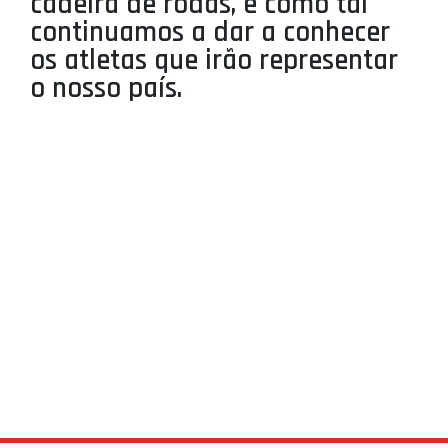
cadeira de rodas, e como tal
PROJETOS
continuamos a dar a conhecer
os atletas que irão representar
LIGA BETCLIC MASCULINA
o nosso país.
LIGA BETCLIC FEMININA