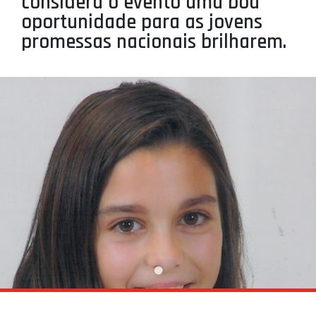
considera o evento uma boa
PROJETOS
oportunidade para as jovens
promessas nacionais brilharem.
LIGA BETCLIC MASCULINA
LIGA BETCLIC FEMININA