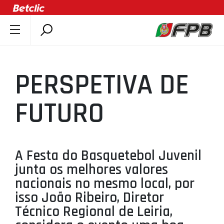
SOBRE A FPB
DOCUMENTOS
PERSPETIVA DE
ÚLTIMAS
COMPETIÇÕES
FUTURO
ASSOCIAÇÕES
CLUBES
AGENTES
A Festa do Basquetebol Juvenil
junta os melhores valores
AGENDA
nacionais no mesmo local, por
SELEÇÕES
isso João Ribeiro, Diretor
MINIBASQUETE
Técnico Regional de Leiria,
ÁREA TÉCNICA