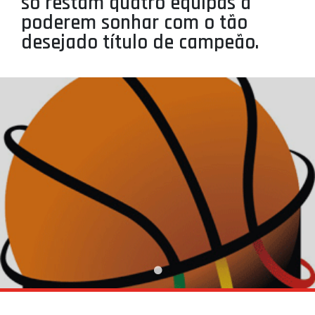
só restam quatro equipas a
PROJETOS
poderem sonhar com o tão
desejado título de campeão.
LIGA BETCLIC MASCULINA
LIGA BETCLIC FEMININA