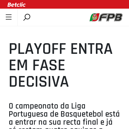
SOBRE A FPB
DOCUMENTOS
PLAYOFF ENTRA
ÚLTIMAS
COMPETIÇÕES
EM FASE
ASSOCIAÇÕES
DECISIVA
CLUBES
AGENTES
AGENDA
O campeonato da Liga
SELEÇÕES
Portuguesa de Basquetebol está
MINIBASQUETE
a entrar na sua recta final e já
ÁREA TÉCNICA