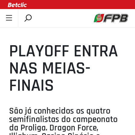
SOBRE A FPB
DOCUMENTOS
PLAYOFF ENTRA
ÚLTIMAS
COMPETIÇÕES
NAS MEIAS-
ASSOCIAÇÕES
FINAIS
CLUBES
AGENTES
AGENDA
São já conhecidos os quatro
SELEÇÕES
semifinalistas do campeonato
MINIBASQUETE
da Proliga. Dragon Force,
ÁREA TÉCNICA