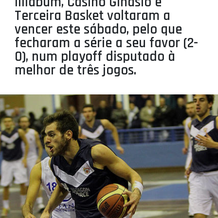
Illiabum, Casino Ginásio e
PROJETOS
Terceira Basket voltaram a
vencer este sábado, pelo que
LIGA BETCLIC MASCULINA
fecharam a série a seu favor (2-
LIGA BETCLIC FEMININA
0), num playoff disputado à
melhor de três jogos.