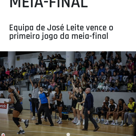
MEIA-FINAL
PROJETOS
LIGA BETCLIC MASCULINA
Equipa de José Leite vence o
LIGA BETCLIC FEMININA
primeiro jogo da meia-final