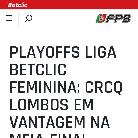
SOBRE A FPB
DOCUMENTOS
PLAYOFFS LIGA
ÚLTIMAS
COMPETIÇÕES
BETCLIC
ASSOCIAÇÕES
FEMININA: CRCQ
CLUBES
AGENTES
LOMBOS EM
AGENDA
SELEÇÕES
VANTAGEM NA
MINIBASQUETE
ÁREA TÉCNICA