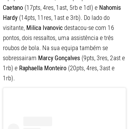
Caetano
(17pts, 4res, 1ast, 5rb e 1dl) e
Nahomis
Hardy
(14pts, 11res, 1ast e 3rb). Do lado do
visitante,
Milica Ivanovic
destacou-se com 16
pontos, dois ressaltos, uma assistência e três
roubos de bola. Na sua equipa também se
sobressairam
Marcy Gonçalves
(9pts, 3res, 2ast e
1rb) e
Raphaella Monteiro
(20pts, 4res, 3ast e
1rb).