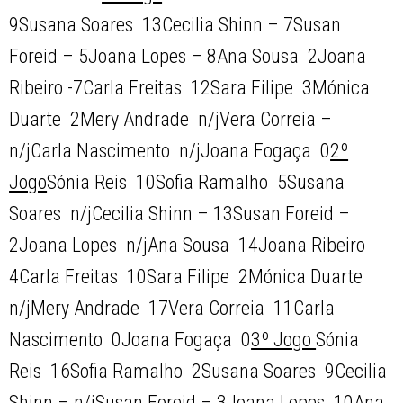
9Susana Soares  13Cecilia Shinn – 7Susan
Foreid – 5Joana Lopes – 8Ana Sousa  2Joana
Ribeiro -7Carla Freitas  12Sara Filipe  3Mónica
Duarte  2Mery Andrade  n/jVera Correia –
n/jCarla Nascimento  n/jJoana Fogaça  0
2º
Jogo
Sónia Reis  10Sofia Ramalho  5Susana
Soares  n/jCecilia Shinn – 13Susan Foreid –
2Joana Lopes  n/jAna Sousa  14Joana Ribeiro 
4Carla Freitas  10Sara Filipe  2Mónica Duarte 
n/jMery Andrade  17Vera Correia  11Carla
Nascimento  0Joana Fogaça  0
3º Jogo
Sónia
Reis  16Sofia Ramalho  2Susana Soares  9Cecilia
Shinn – n/jSusan Foreid – 3Joana Lopes  10Ana