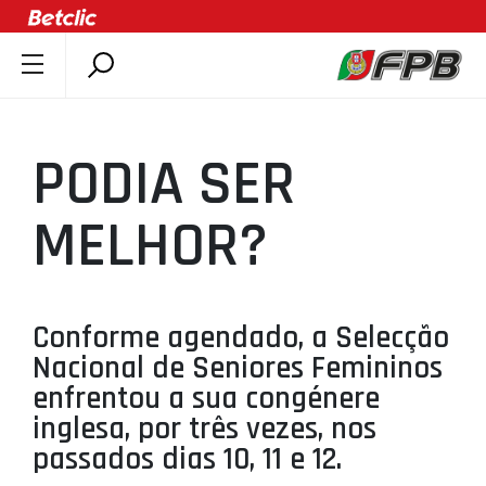
SOBRE A FPB
DOCUMENTOS
PODIA SER
ÚLTIMAS
COMPETIÇÕES
MELHOR?
ASSOCIAÇÕES
CLUBES
AGENTES
Conforme agendado, a Selecção
Nacional de Seniores Femininos
AGENDA
enfrentou a sua congénere
SELEÇÕES
inglesa, por três vezes, nos
MINIBASQUETE
passados dias 10, 11 e 12.
ÁREA TÉCNICA