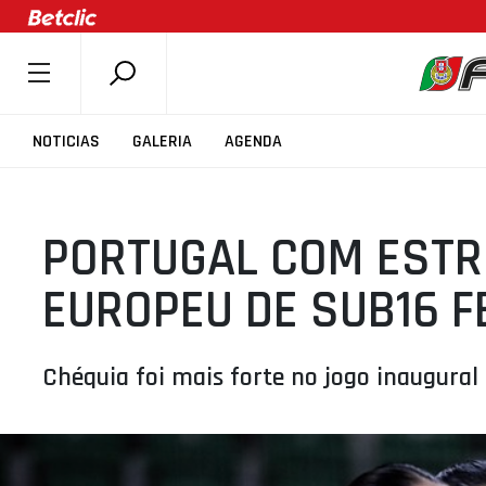
SOBRE A FPB
NOTICIAS
GALERIA
AGENDA
DOCUMENTOS
ÚLTIMAS
PORTUGAL COM ESTRE
COMPETIÇÕES
ASSOCIAÇÕES
EUROPEU DE SUB16 F
CLUBES
AGENTES
Chéquia foi mais forte no jogo inaugural
AGENDA
SELEÇÕES
MINIBASQUETE