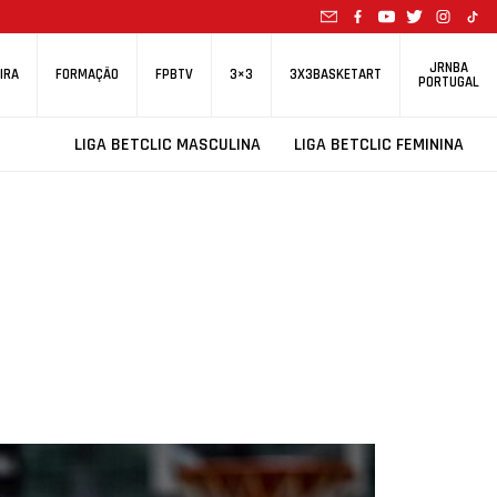
JRNBA
IRA
FORMAÇÃO
FPBTV
3×3
3X3BASKETART
PORTUGAL
LIGA BETCLIC MASCULINA
LIGA BETCLIC FEMININA