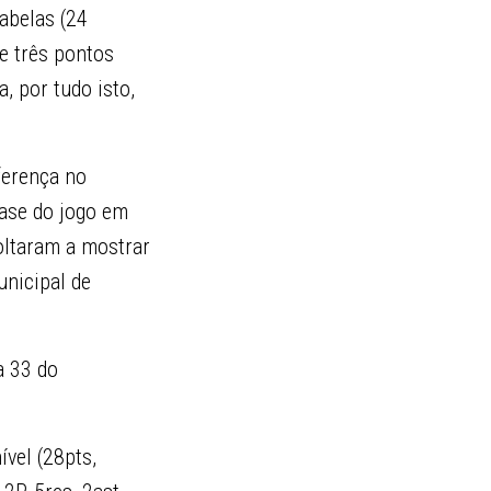
tabelas (24
de três pontos
, por tudo isto,
ferença no
fase do jogo em
voltaram a mostrar
unicipal de
a 33 do
vel (28pts,