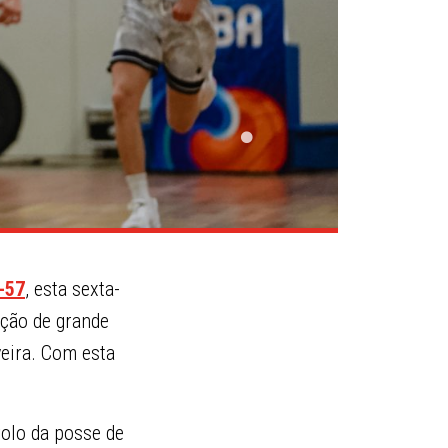
-57
, esta sexta-
ição de grande
veira. Com esta
rolo da posse de