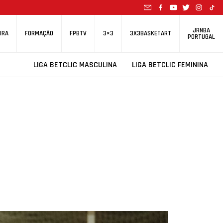
JRNBA
IRA
FORMAÇÃO
FPBTV
3×3
3X3BASKETART
PORTUGAL
LIGA BETCLIC MASCULINA
LIGA BETCLIC FEMININA