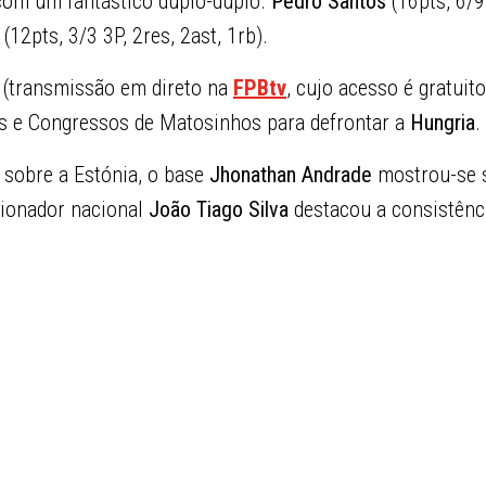
, com um fantástico duplo-duplo.
Pedro Santos
(16pts, 6/9 
(12pts, 3/3 3P, 2res, 2ast, 1rb).
 (transmissão em direto na
FPBtv
, cujo acesso é gratuito
s e Congressos de Matosinhos para defrontar a
Hungria
.
 sobre a Estónia, o base
Jhonathan Andrade
mostrou-se s
cionador nacional
João Tiago Silva
destacou a consistênc