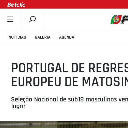
SOBRE A FPB
NOTICIAS
GALERIA
AGENDA
DOCUMENTOS
ÚLTIMAS
PORTUGAL DE REGRES
COMPETIÇÕES
ASSOCIAÇÕES
EUROPEU DE MATOSI
CLUBES
AGENTES
Seleção Nacional de sub18 masculinos ven
AGENDA
lugar
SELEÇÕES
MINIBASQUETE