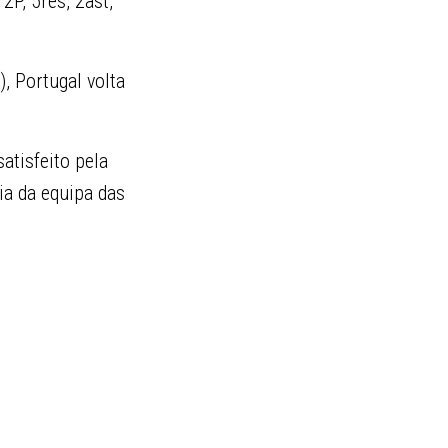
2P, 5res, 2ast,
), Portugal volta
atisfeito pela
ia da equipa das