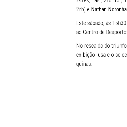
24res, 1ast, 2rb, 1dl)
2rb) e
Nathan Noronha
Este sábado, às 15h30
ao Centro de Desporto
No rescaldo do triunfo
exibição lusa e o sele
quinas.