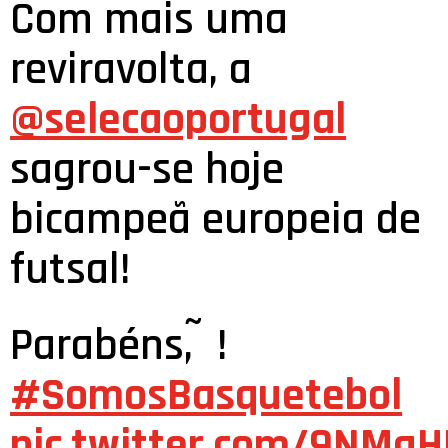
Com mais uma
reviravolta, a
@selecaoportugal
sagrou-se hoje
bicampeã europeia de
futsal!
Parabéns, ̃ !
#SomosBasquetebol
pic.twitter.com/9NMg