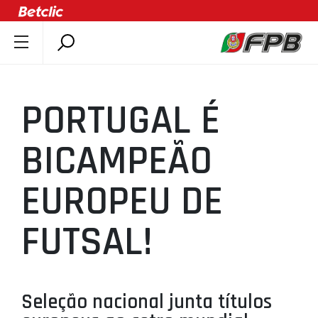
SOBRE A FPB
DOCUMENTOS
PORTUGAL É
ÚLTIMAS
COMPETIÇÕES
BICAMPEÃO
ASSOCIAÇÕES
EUROPEU DE
CLUBES
AGENTES
FUTSAL!
AGENDA
SELEÇÕES
MINIBASQUETE
Seleção nacional junta títulos
ÁREA TÉCNICA