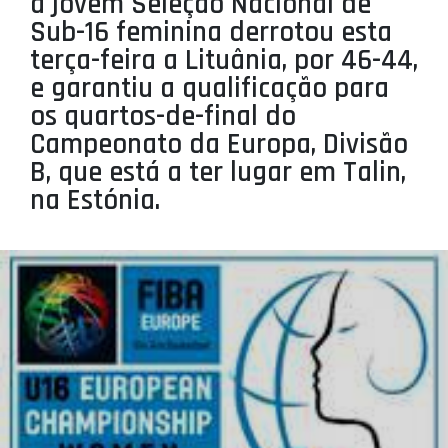
a jovem Seleção Nacional de
PROJETOS
Sub-16 feminina derrotou esta
terça-feira a Lituânia, por 46-44,
LIGA BETCLIC MASCULINA
e garantiu a qualificação para
LIGA BETCLIC FEMININA
os quartos-de-final do
Campeonato da Europa, Divisão
B, que está a ter lugar em Talin,
na Estónia.