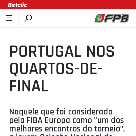
SOBRE A FPB
DOCUMENTOS
PORTUGAL NOS
ÚLTIMAS
COMPETIÇÕES
QUARTOS-DE-
ASSOCIAÇÕES
FINAL
CLUBES
AGENTES
AGENDA
Naquele que foi considerado
SELEÇÕES
pela FIBA Europa como "um dos
MINIBASQUETE
melhores encontros do torneio",
ÁREA TÉCNICA