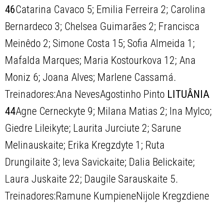
46
Catarina Cavaco 5; Emilia Ferreira 2; Carolina
Bernardeco 3; Chelsea Guimarães 2; Francisca
Meinêdo 2; Simone Costa 15; Sofia Almeida 1;
Mafalda Marques; Maria Kostourkova 12; Ana
Moniz 6; Joana Alves; Marlene Cassamá.
Treinadores:Ana NevesAgostinho Pinto
LITUÂNIA
44
Agne Cerneckyte 9; Milana Matias 2; Ina Mylco;
Giedre Lileikyte; Laurita Jurciute 2; Sarune
Melinauskaite; Erika Kregzdyte 1; Ruta
Drungilaite 3; Ieva Savickaite; Dalia Belickaite;
Laura Juskaite 22; Daugile Sarauskaite 5.
Treinadores:Ramune KumpieneNijole Kregzdiene