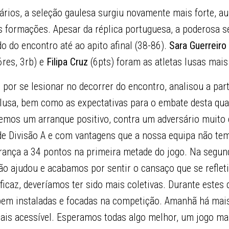
ários, a seleção gaulesa surgiu novamente mais forte, 
s formações. Apesar da réplica portuguesa, a poderosa s
 do encontro até ao apito afinal (38-86).
Sara Guerreiro
6res, 3rb) e
Filipa Cruz
(6pts) foram as atletas lusas mais
 por se lesionar no decorrer do encontro, analisou a par
 lusa, bem como as expectativas para o embate desta qua
vemos um arranque positivo, contra um adversário muito
 de Divisão A e com vantagens que a nossa equipa não te
França a 34 pontos na primeira metade do jogo. Na segu
ão ajudou e acabamos por sentir o cansaço que se refleti
ficaz, deveríamos ter sido mais coletivas. Durante estes 
bem instaladas e focadas na competição. Amanhã há mai
ais acessível. Esperamos todas algo melhor, um jogo ma