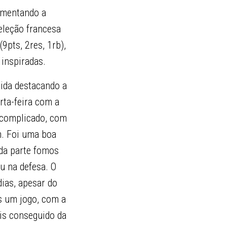
aumentando a
eleção francesa
(9pts, 2res, 1rb),
 inspiradas.
tida destacando a
rta-feira com a
 complicado, com
m. Foi uma boa
nda parte fomos
u na defesa. O
dias, apesar do
s um jogo, com a
is conseguido da