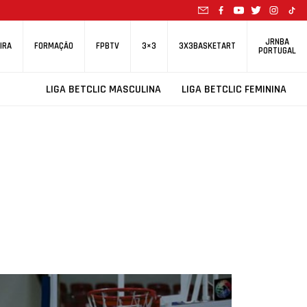
JRNBA
IRA
FORMAÇÃO
FPBTV
3×3
3X3BASKETART
PORTUGAL
LIGA BETCLIC MASCULINA
LIGA BETCLIC FEMININA