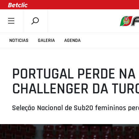
SOBRE A FPB
NOTICIAS
GALERIA
AGENDA
DOCUMENTOS
ÚLTIMAS
PORTUGAL PERDE NA 
COMPETIÇÕES
ASSOCIAÇÕES
CHALLENGER DA TUR
CLUBES
AGENTES
Seleção Nacional de Sub20 femininos per
AGENDA
SELEÇÕES
MINIBASQUETE