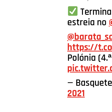
Termina 
estreia no
@barata_s
https://t.
Polónia (4.ª
pic.twitte
— Basquete
2021