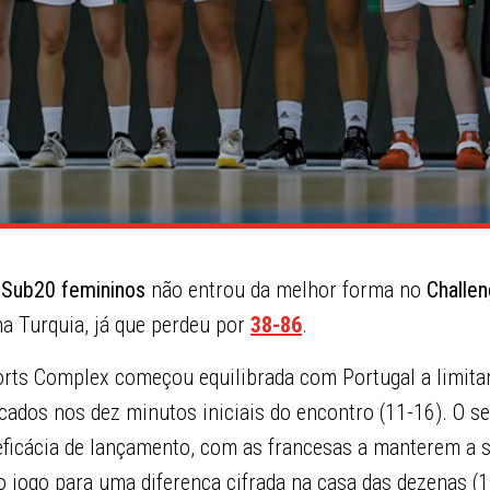
 Sub20 femininos
não entrou da melhor forma no
Challe
na Turquia, já que perdeu por
38-86
.
orts Complex começou equilibrada com Portugal a limitar
ados nos dez minutos iniciais do encontro (11-16). O se
eficácia de lançamento, com as francesas a manterem a s
 jogo para uma diferença cifrada na casa das dezenas (1