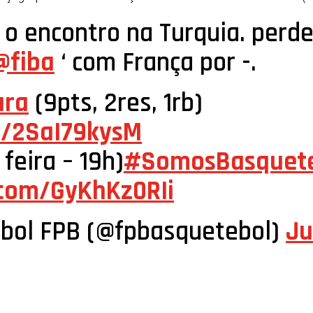
o encontro na Turquia. perd
@fiba
‘ com França por -.
ara
(9pts, 2res, 1rb)
co/2SaI79kysM
 feira – 19h)
#SomosBasquet
r.com/GyKhKz0RIi
bol FPB (@fpbasquetebol)
Ju