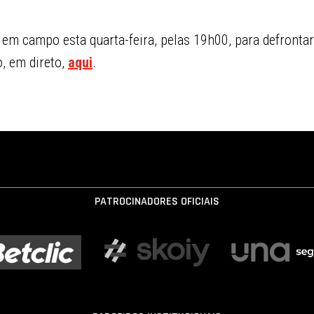
.
r em campo esta quarta-feira, pelas 19h00, para defrontar
, em direto,
aqui
.
PATROCINADORES OFICIAIS