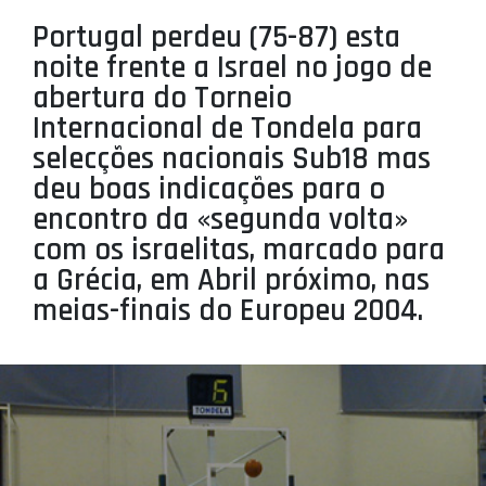
PROJETOS
Portugal perdeu (75-87) esta
noite frente a Israel no jogo de
LIGA BETCLIC MASCULINA
abertura do Torneio
LIGA BETCLIC FEMININA
Internacional de Tondela para
selecções nacionais Sub18 mas
deu boas indicações para o
encontro da «segunda volta»
com os israelitas, marcado para
a Grécia, em Abril próximo, nas
meias-finais do Europeu 2004.