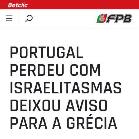
SOBRE A FPB
DOCUMENTOS
PORTUGAL
ÚLTIMAS
COMPETIÇÕES
PERDEU COM
ASSOCIAÇÕES
ISRAELITASMAS
CLUBES
AGENTES
DEIXOU AVISO
AGENDA
SELEÇÕES
PARA A GRÉCIA
MINIBASQUETE
ÁREA TÉCNICA