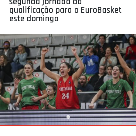
segunda jornada da
PROJETOS
qualificação para o EuroBasket
este domingo
LIGA BETCLIC MASCULINA
LIGA BETCLIC FEMININA