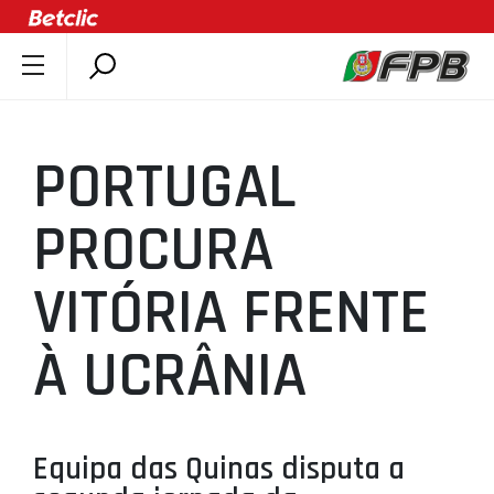
SOBRE A FPB
DOCUMENTOS
PORTUGAL
ÚLTIMAS
COMPETIÇÕES
PROCURA
ASSOCIAÇÕES
VITÓRIA FRENTE
CLUBES
AGENTES
À UCRÂNIA
AGENDA
SELEÇÕES
MINIBASQUETE
Equipa das Quinas disputa a
ÁREA TÉCNICA