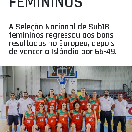
FEMININOS
PROJETOS
LIGA BETCLIC MASCULINA
A Seleção Nacional de Sub18
LIGA BETCLIC FEMININA
femininos regressou aos bons
resultados no Europeu, depois
de vencer a Islândia por 65-49.