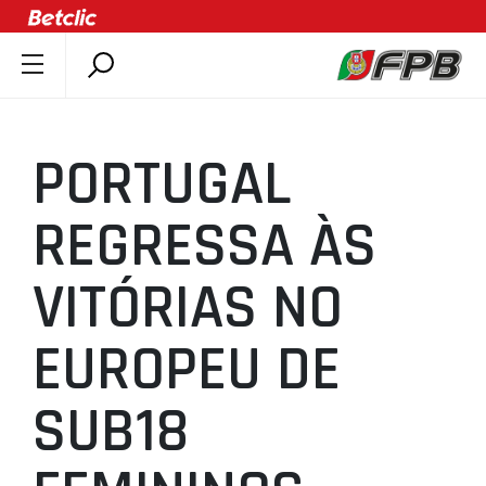
SOBRE A FPB
DOCUMENTOS
PORTUGAL
ÚLTIMAS
COMPETIÇÕES
REGRESSA ÀS
ASSOCIAÇÕES
VITÓRIAS NO
CLUBES
AGENTES
EUROPEU DE
AGENDA
SELEÇÕES
SUB18
MINIBASQUETE
ÁREA TÉCNICA