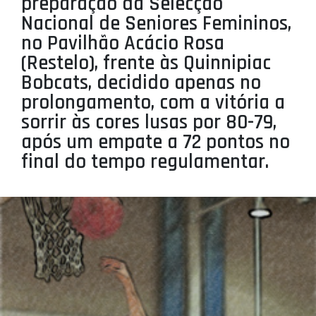
preparação da Selecção
PROJETOS
Nacional de Seniores Femininos,
no Pavilhão Acácio Rosa
LIGA BETCLIC MASCULINA
(Restelo), frente às Quinnipiac
LIGA BETCLIC FEMININA
Bobcats, decidido apenas no
prolongamento, com a vitória a
sorrir às cores lusas por 80-79,
após um empate a 72 pontos no
final do tempo regulamentar.