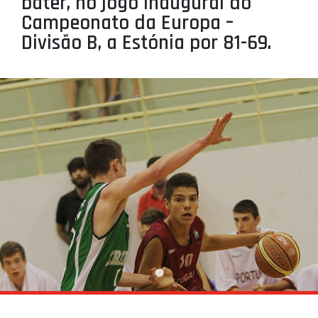
bater, no jogo inaugural do
PROJETOS
Campeonato da Europa –
Divisão B, a Estónia por 81-69.
LIGA BETCLIC MASCULINA
LIGA BETCLIC FEMININA