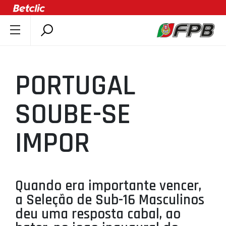
SOBRE A FPB
DOCUMENTOS
PORTUGAL
ÚLTIMAS
COMPETIÇÕES
SOUBE-SE
ASSOCIAÇÕES
IMPOR
CLUBES
AGENTES
AGENDA
Quando era importante vencer,
SELEÇÕES
a Seleção de Sub-16 Masculinos
MINIBASQUETE
deu uma resposta cabal, ao
ÁREA TÉCNICA