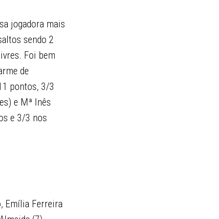
sa jogadora mais
ssaltos sendo 2
livres. Foi bem
sarme de
11 pontos, 3/3
res) e Mª Inês
os e 3/3 nos
.
 Emília Ferreira