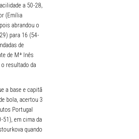
acilidade a 50-28,
r (Emília
epois abrandou o
29) para 16 (54-
andadas de
nte de Mª Inês
 o resultado da
ue a base e capitã
de bola, acertou 3
utos Portugal
0-51), em cima da
ostourkova quando