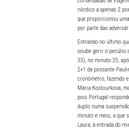
comandadas de Eugénio
nórdico a apenas 2 pon
que proporcionou uma 
por parte das adversár
Entrando no último qu
soube gerir o pecúlio 
33), no minuto 35, apó
2+1 da possante Paulin
cronómetro, fazendo e
Maria Kostourkova, ma
pois Portugal respond
duplo numa suspensão 
minuto e meio, a que s
Laura, à entrada do mi