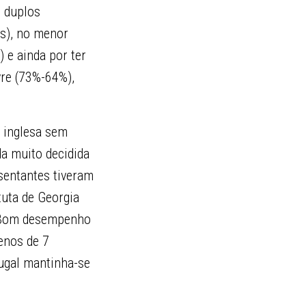
 duplos
as), no menor
 e ainda por ter
vre (73%-64%),
e inglesa sem
da muito decidida
esentantes tiveram
tuta de Georgia
o. Bom desempenho
enos de 7
ugal mantinha-se