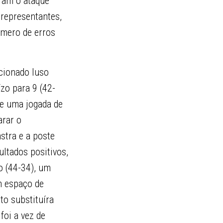
ram o ataque
 representantes,
úmero de erros
cionado luso
zo para 9 (42-
 e uma jogada de
arar o
stra e a poste
ltados positivos,
o (44-34), um
m espaço de
to substituíra
foi a vez de