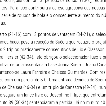
 Rodrigues com um 3º período demolidor (13-2), reduzi
tos. Para isso contribuiu a defesa agressiva das nossas
série de roubos de bola e o consequente aumento do n
ias.
arto (21-16) com 13 pontos de vantagem (34-21), o selec
amealhado, pese a reacção da Suécia que reduziu o prejuí
s 2 triplos praticamente consecutivos de Ilic e Claesson
a Hersler (42-34). Isto obrigou o seleccionador luso a p
ntrar de uma assentada a base Joana Soeiro, Joana Cana
ntendo-se Laura Ferreira e Chelsea Guimarães. Com resu
eu com um parcial de 8-0. Uma entrada decidida de Soeir
de Chelsea (46-34) e um triplo de Canastra (49-34), nu
e seguiu um lance livre de Josephine Filipe, que entretan
nuto 39 (50-34) sentenciaram a partida. Já no minuto 40 