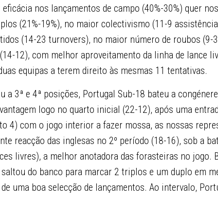
 eficácia nos lançamentos de campo (40%-30%) quer nos
iplos (21%-19%), no maior colectivismo (11-9 assistênci
idos (14-23 turnovers), no maior número de roubos (9-3)
(14-12), com melhor aproveitamento da linha de lance li
uas equipas a terem direito às mesmas 11 tentativas.
iu a 3ª e 4ª posições, Portugal Sub-18 bateu a congéner
vantagem logo no quarto inicial (22-12), após uma entra
to 4) com o jogo interior a fazer mossa, as nossas repr
nte reacção das inglesas no 2º período (18-16), sob a ba
ances livres), a melhor anotadora das forasteiras no jog
 saltou do banco para marcar 2 triplos e um duplo em m
 de uma boa selecção de lançamentos. Ao intervalo, Port