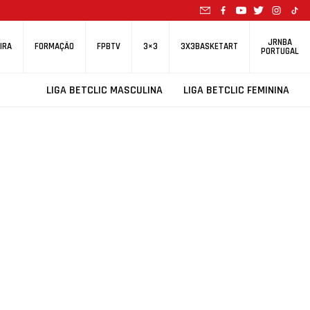
JRNBA
IRA
FORMAÇÃO
FPBTV
3×3
3X3BASKETART
PORTUGAL
LIGA BETCLIC MASCULINA
LIGA BETCLIC FEMININA