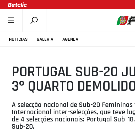
SOBRE A FPB
NOTICIAS
GALERIA
AGENDA
DOCUMENTOS
ÚLTIMAS
PORTUGAL SUB-20 J
COMPETIÇÕES
ASSOCIAÇÕES
3º QUARTO DEMOLIDOR
CLUBES
AGENTES
A selecção nacional de Sub-20 Femininos
AGENDA
Internacional inter-selecções, que teve l
de 4 selecções nacionais: Portugal Sub-18
SELEÇÕES
Sub-20.
MINIBASQUETE