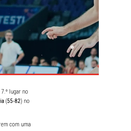
7.º lugar no
ia
(
55-82
) no
carem com uma