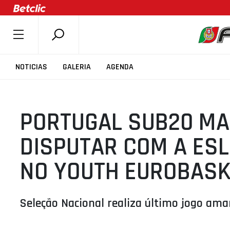
SOBRE A FPB
NOTICIAS
GALERIA
AGENDA
DOCUMENTOS
ÚLTIMAS
PORTUGAL SUB20 MA
COMPETIÇÕES
ASSOCIAÇÕES
DISPUTAR COM A ESL
CLUBES
NO YOUTH EUROBASK
AGENTES
AGENDA
Seleção Nacional realiza último jogo ama
SELEÇÕES
MINIBASQUETE