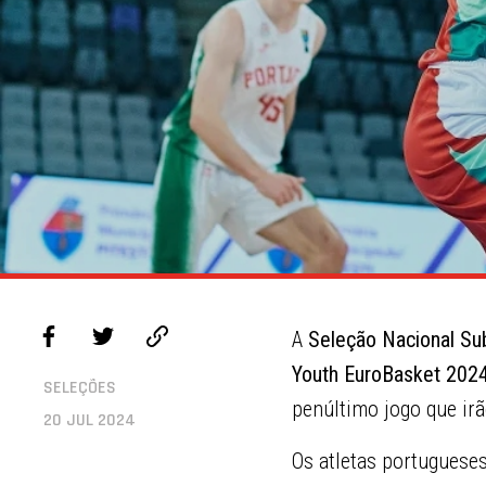
A
Seleção Nacional Su
Youth EuroBasket 202
SELEÇÕES
penúltimo jogo que irã
20 JUL 2024
Os atletas portuguese