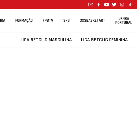
JRNBA
IRA
FORMAÇÃO
FPBTV
3×3
3X3BASKETART
PORTUGAL
LIGA BETCLIC MASCULINA
LIGA BETCLIC FEMININA