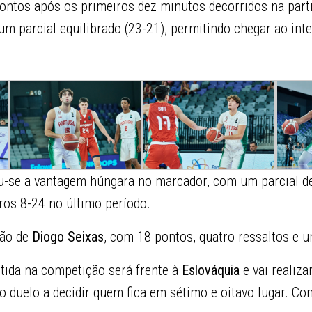
ontos após os primeiros dez minutos decorridos na parti
m parcial equilibrado (23-21), permitindo chegar ao inte
gou-se a vantagem húngara no marcador, com um parcial d
ros 8-24 no último período.
ção de
Diogo Seixas
, com 18 pontos, quatro ressaltos e 
rtida na competição será frente à
Eslováquia
e vai realiza
 duelo a decidir quem fica em sétimo e oitavo lugar. Com