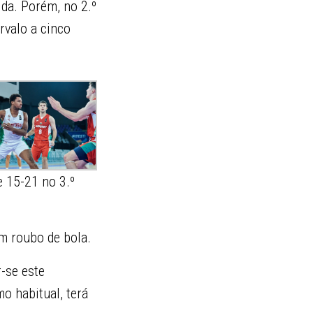
da. Porém, no 2.º
rvalo a cinco
e 15-21 no 3.º
um roubo de bola.
r-se este
o habitual, terá