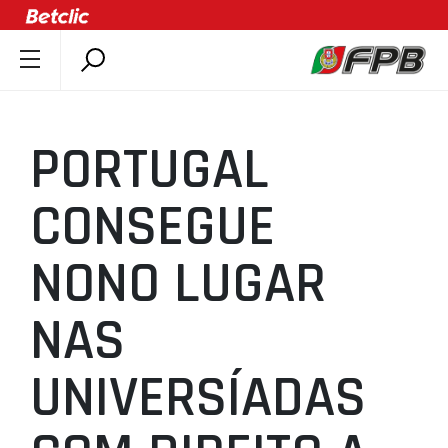
SOBRE A FPB
DOCUMENTOS
PORTUGAL
ÚLTIMAS
COMPETIÇÕES
CONSEGUE
ASSOCIAÇÕES
NONO LUGAR
CLUBES
AGENTES
NAS
AGENDA
SELEÇÕES
UNIVERSÍADAS
MINIBASQUETE
ÁREA TÉCNICA