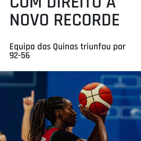
COM DIREITO A
PROJETOS
NOVO RECORDE
LIGA BETCLIC MASCULINA
LIGA BETCLIC FEMININA
Equipa das Quinas triunfou por
92-56