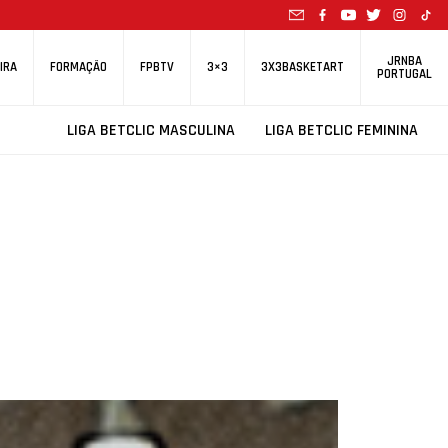
JRNBA
IRA
FORMAÇÃO
FPBTV
3×3
3X3BASKETART
PORTUGAL
LIGA BETCLIC MASCULINA
LIGA BETCLIC FEMININA