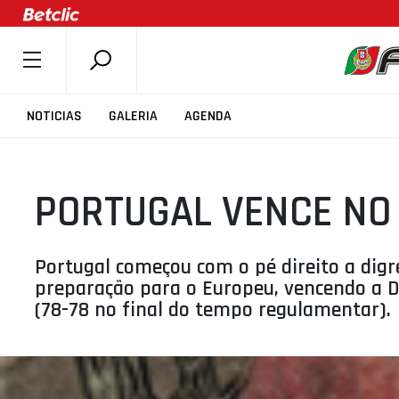
SOBRE A FPB
NOTICIAS
GALERIA
AGENDA
DOCUMENTOS
ÚLTIMAS
PORTUGAL VENCE N
COMPETIÇÕES
ASSOCIAÇÕES
CLUBES
Portugal começou com o pé direito a digr
preparação para o Europeu, vencendo a 
AGENTES
(78-78 no final do tempo regulamentar).
AGENDA
SELEÇÕES
MINIBASQUETE