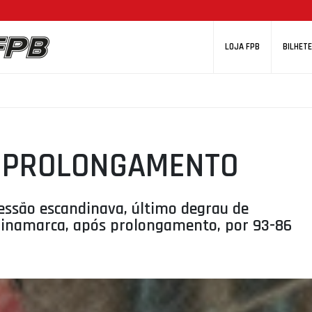
LOJA FPB
BILHETE
O PROLONGAMENTO
essão escandinava, último degrau de
Dinamarca, após prolongamento, por 93-86