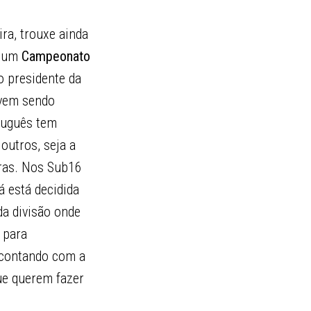
ira, trouxe ainda
e um
Campeonato
o presidente da
 vem sendo
tuguês tem
outros, seja a
ras. Nos Sub16
á está decidida
da divisão onde
 para
 contando com a
ue querem fazer