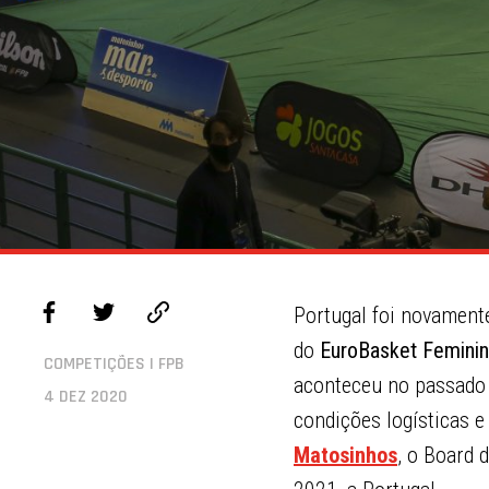
Portugal foi novament
do
EuroBasket Feminin
COMPETIÇÕES | FPB
aconteceu no passado 
4 DEZ 2020
condições logísticas e
Matosinhos
, o Board 