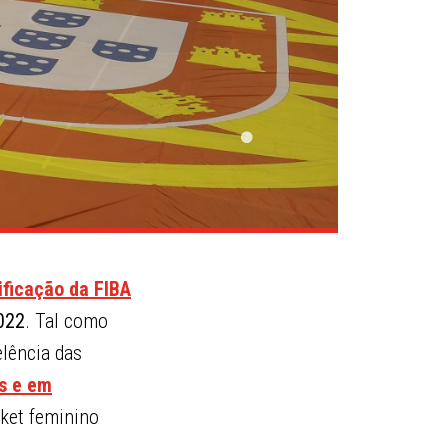
ificação da FIBA
022
. Tal como
lência das
s
e em
sket feminino