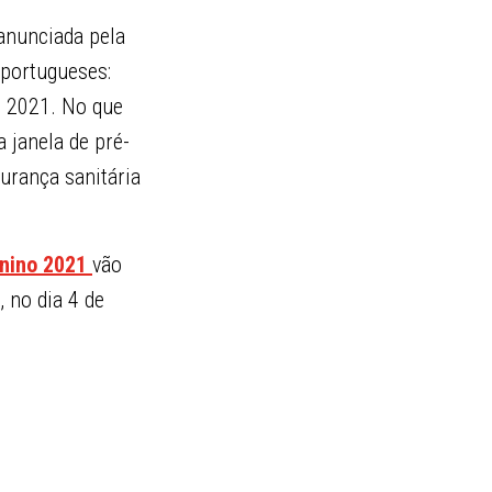
 anunciada pela
 portugueses:
o 2021. No que
a janela de pré-
urança sanitária
inino 2021
vão
, no dia 4 de