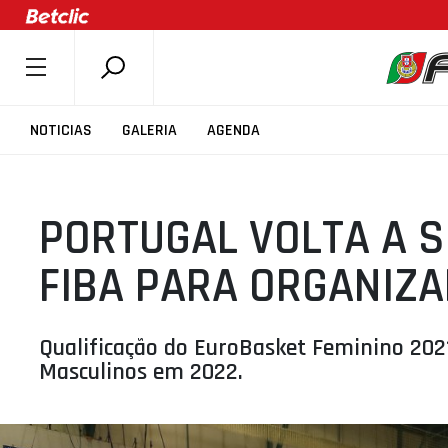
SOBRE A FPB
NOTICIAS
GALERIA
AGENDA
DOCUMENTOS
ÚLTIMAS
PORTUGAL VOLTA A S
COMPETIÇÕES
ASSOCIAÇÕES
FIBA PARA ORGANIZ
CLUBES
AGENTES
Qualificação do EuroBasket Feminino 20
AGENDA
Masculinos em 2022.
SELEÇÕES
MINIBASQUETE