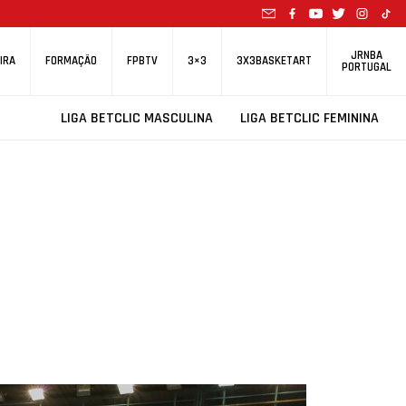
JRNBA
IRA
FORMAÇÃO
FPBTV
3×3
3X3BASKETART
PORTUGAL
LIGA BETCLIC MASCULINA
LIGA BETCLIC FEMININA