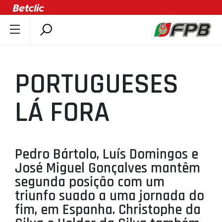
SOBRE A FPB
DOCUMENTOS
PORTUGUESES
ÚLTIMAS
COMPETIÇÕES
LÁ FORA
ASSOCIAÇÕES
CLUBES
AGENTES
Pedro Bártolo, Luís Domingos e
José Miguel Gonçalves mantêm
AGENDA
segunda posição com um
SELEÇÕES
triunfo suado a uma jornada do
MINIBASQUETE
fim, em Espanha. Christophe da
ÁREA TÉCNICA