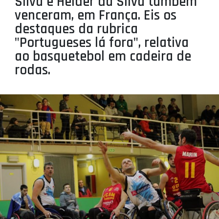
Silva e Helder da Silva também
PROJETOS
venceram, em França. Eis os
destaques da rubrica
LIGA BETCLIC MASCULINA
"Portugueses lá fora", relativa
LIGA BETCLIC FEMININA
ao basquetebol em cadeira de
rodas.