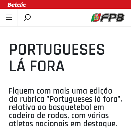
SOBRE A FPB
DOCUMENTOS
PORTUGUESES
ÚLTIMAS
COMPETIÇÕES
LÁ FORA
ASSOCIAÇÕES
CLUBES
AGENTES
Fiquem com mais uma edição
da rubrica "Portugueses lá fora",
AGENDA
relativa ao basquetebol em
SELEÇÕES
cadeira de rodas, com vários
MINIBASQUETE
atletas nacionais em destaque.
ÁREA TÉCNICA