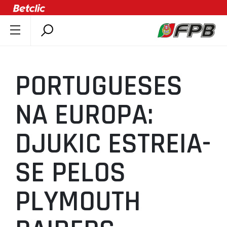
SOBRE A FPB
DOCUMENTOS
PORTUGUESES
ÚLTIMAS
COMPETIÇÕES
NA EUROPA:
ASSOCIAÇÕES
DJUKIC ESTREIA-
CLUBES
AGENTES
SE PELOS
AGENDA
SELEÇÕES
PLYMOUTH
MINIBASQUETE
ÁREA TÉCNICA