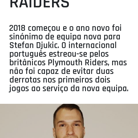
RAIDERS
PROJETOS
LIGA BETCLIC MASCULINA
2018 começou e o ano novo foi
LIGA BETCLIC FEMININA
sinónimo de equipa nova para
Stefan Djukic. O internacional
português estreou-se pelos
britânicos Plymouth Riders, mas
não foi capaz de evitar duas
derrotas nos primeiros dois
jogos ao serviço da nova equipa.