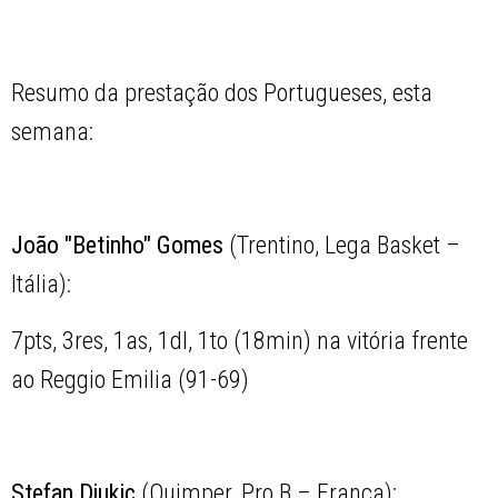
Resumo da prestação dos Portugueses, esta
semana:
João "Betinho" Gomes
(Trentino, Lega Basket –
Itália):
7pts, 3res, 1as, 1dl, 1to (18min) na vitória frente
ao Reggio Emilia (91-69)
Stefan Djukic
(Quimper, Pro B – França):