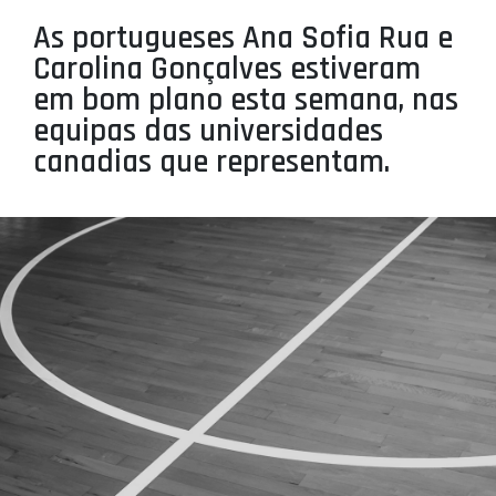
PROJETOS
As portugueses Ana Sofia Rua e
Carolina Gonçalves estiveram
LIGA BETCLIC MASCULINA
em bom plano esta semana, nas
LIGA BETCLIC FEMININA
equipas das universidades
canadias que representam.