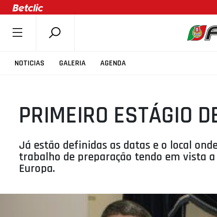
SOBRE A FPB
NOTICIAS
GALERIA
AGENDA
DOCUMENTOS
ÚLTIMAS
PRIMEIRO ESTÁGIO D
COMPETIÇÕES
ASSOCIAÇÕES
CLUBES
Já estão definidas as datas e o local onde
trabalho de preparação tendo em vista a
AGENTES
Europa.
AGENDA
SELEÇÕES
MINIBASQUETE