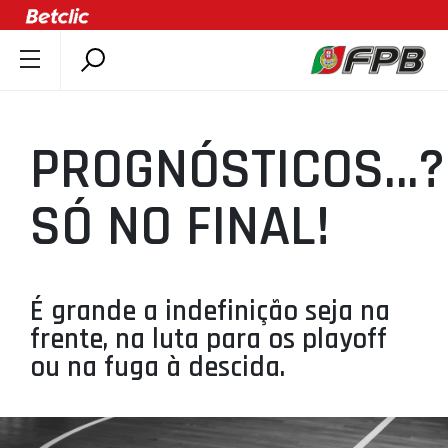
SOBRE A FPB
DOCUMENTOS
PROGNÓSTICOS…?
ÚLTIMAS
COMPETIÇÕES
SÓ NO FINAL!
ASSOCIAÇÕES
CLUBES
AGENTES
É grande a indefinição seja na
frente, na luta para os playoff
AGENDA
ou na fuga à descida.
SELEÇÕES
MINIBASQUETE
ÁREA TÉCNICA