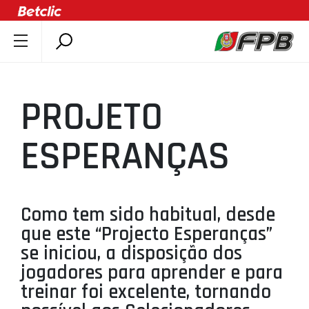
SOBRE A FPB
DOCUMENTOS
PROJETO
ÚLTIMAS
COMPETIÇÕES
ESPERANÇAS
ASSOCIAÇÕES
CLUBES
AGENTES
Como tem sido habitual, desde
que este “Projecto Esperanças”
AGENDA
se iniciou, a disposição dos
SELEÇÕES
jogadores para aprender e para
MINIBASQUETE
treinar foi excelente, tornando
ÁREA TÉCNICA