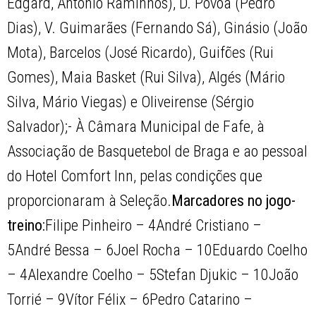
Edgard, António Raminhos), D. Póvoa (Pedro
Dias), V. Guimarães (Fernando Sá), Ginásio (João
Mota), Barcelos (José Ricardo), Guifões (Rui
Gomes), Maia Basket (Rui Silva), Algés (Mário
Silva, Mário Viegas) e Oliveirense (Sérgio
Salvador);- À Câmara Municipal de Fafe, à
Associação de Basquetebol de Braga e ao pessoal
do Hotel Comfort Inn, pelas condições que
proporcionaram à Seleção.
Marcadores no jogo-
treino:
Filipe Pinheiro – 4André Cristiano –
5André Bessa – 6Joel Rocha – 10Eduardo Coelho
– 4Alexandre Coelho – 5Stefan Djukic – 10João
Torrié – 9Vítor Félix – 6Pedro Catarino –