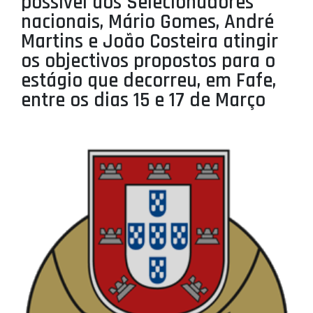
possível aos Selecionadores
PROJETOS
nacionais, Mário Gomes, André
Martins e João Costeira atingir
LIGA BETCLIC MASCULINA
os objectivos propostos para o
LIGA BETCLIC FEMININA
estágio que decorreu, em Fafe,
entre os dias 15 e 17 de Março