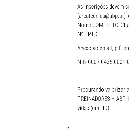
As inscrições devem se
(areatecnica@abp.pt),
Nome COMPLETO: Clube
Nº.TPTD:
Anexo ao email, p.f. e
NIB: 0007 0435 0001 
Procurando valorizar 
TREINADORES – ABP’14, 
vídeo (em HD).