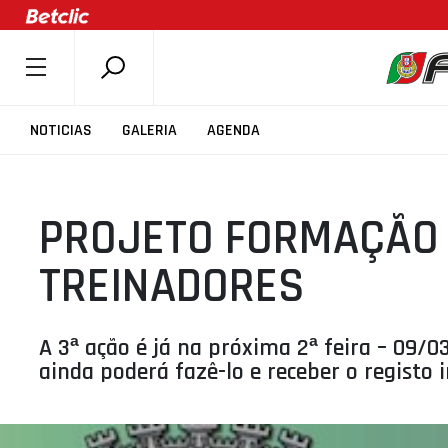
SOBRE A FPB
NOTICIAS
GALERIA
AGENDA
DOCUMENTOS
ÚLTIMAS
PROJETO FORMAÇÃO 
COMPETIÇÕES
ASSOCIAÇÕES
TREINADORES
CLUBES
AGENTES
A 3ª ação é já na próxima 2ª feira – 09/0
AGENDA
ainda poderá fazê-lo e receber o registo 
SELEÇÕES
MINIBASQUETE