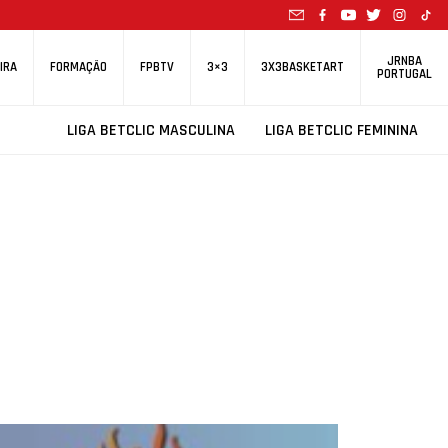
JRNBA
IRA
FORMAÇÃO
FPBTV
3×3
3X3BASKETART
PORTUGAL
LIGA BETCLIC MASCULINA
LIGA BETCLIC FEMININA