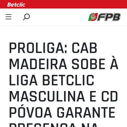
SOBRE A FPB
DOCUMENTOS
PROLIGA: CAB
ÚLTIMAS
COMPETIÇÕES
MADEIRA SOBE À
ASSOCIAÇÕES
LIGA BETCLIC
CLUBES
AGENTES
MASCULINA E CD
AGENDA
SELEÇÕES
PÓVOA GARANTE
MINIBASQUETE
ÁREA TÉCNICA