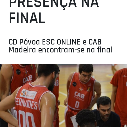
PRESENÇA NA
PROJETOS
FINAL
LIGA BETCLIC MASCULINA
LIGA BETCLIC FEMININA
CD Póvoa ESC ONLINE e CAB
Madeira encontram-se na final