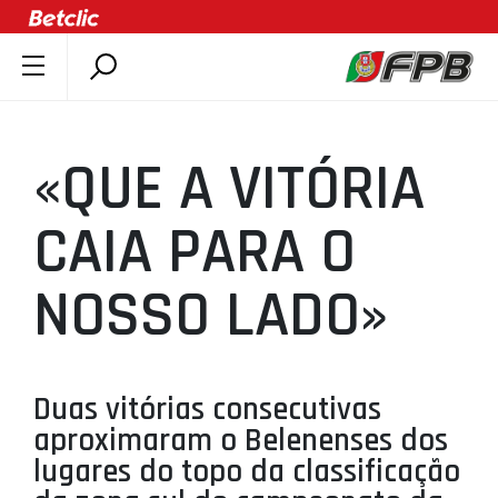
SOBRE A FPB
DOCUMENTOS
«QUE A VITÓRIA
ÚLTIMAS
COMPETIÇÕES
CAIA PARA O
ASSOCIAÇÕES
NOSSO LADO»
CLUBES
AGENTES
AGENDA
Duas vitórias consecutivas
SELEÇÕES
aproximaram o Belenenses dos
MINIBASQUETE
lugares do topo da classificação
ÁREA TÉCNICA