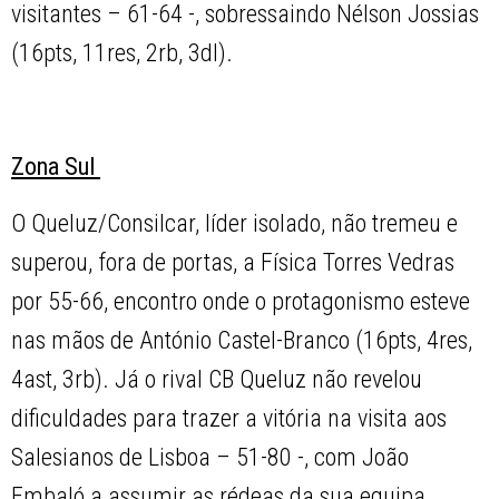
visitantes – 61-64 -, sobressaindo Nélson Jossias
(16pts, 11res, 2rb, 3dl).
Zona Sul
O Queluz/Consilcar, líder isolado, não tremeu e
superou, fora de portas, a Física Torres Vedras
por 55-66, encontro onde o protagonismo esteve
nas mãos de António Castel-Branco (16pts, 4res,
4ast, 3rb). Já o rival CB Queluz não revelou
dificuldades para trazer a vitória na visita aos
Salesianos de Lisboa – 51-80 -, com João
Embaló a assumir as rédeas da sua equipa