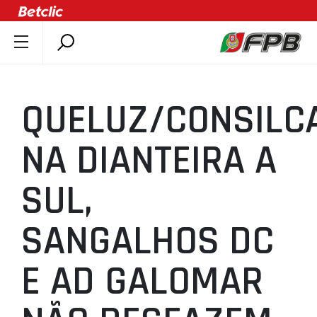
SOBRE A FPB
DOCUMENTOS
QUELUZ/CONSILC
ÚLTIMAS
COMPETIÇÕES
NA DIANTEIRA A
ASSOCIAÇÕES
SUL,
CLUBES
AGENTES
SANGALHOS DC
AGENDA
SELEÇÕES
E AD GALOMAR
MINIBASQUETE
ÁREA TÉCNICA