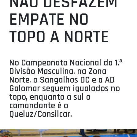
NÃO DESFAZEM
PROJETOS
EMPATE NO
LIGA BETCLIC MASCULINA
TOPO A NORTE
LIGA BETCLIC FEMININA
No Campeonato Nacional da 1.ª
Divisão Masculina, na Zona
Norte, o Sangalhos DC e a AD
Galomar seguem igualados no
topo, enquanto a sul o
comandante é o
Queluz/Consilcar.