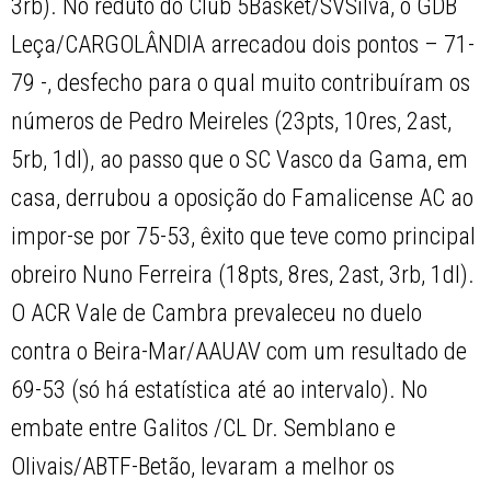
3rb). No reduto do Club 5Basket/SVSilva, o GDB
Leça/CARGOLÂNDIA arrecadou dois pontos – 71-
79 -, desfecho para o qual muito contribuíram os
números de Pedro Meireles (23pts, 10res, 2ast,
5rb, 1dl), ao passo que o SC Vasco da Gama, em
casa, derrubou a oposição do Famalicense AC ao
impor-se por 75-53, êxito que teve como principal
obreiro Nuno Ferreira (18pts, 8res, 2ast, 3rb, 1dl).
O ACR Vale de Cambra prevaleceu no duelo
contra o Beira-Mar/AAUAV com um resultado de
69-53 (só há estatística até ao intervalo). No
embate entre Galitos /CL Dr. Semblano e
Olivais/ABTF-Betão, levaram a melhor os