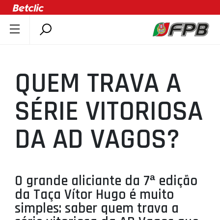
SOBRE A FPB
DOCUMENTOS
QUEM TRAVA A
ÚLTIMAS
COMPETIÇÕES
SÉRIE VITORIOSA
ASSOCIAÇÕES
DA AD VAGOS?
CLUBES
AGENTES
AGENDA
O grande aliciante da 7ª edição
SELEÇÕES
da Taça Vítor Hugo é muito
MINIBASQUETE
simples: saber quem trava a
ÁREA TÉCNICA