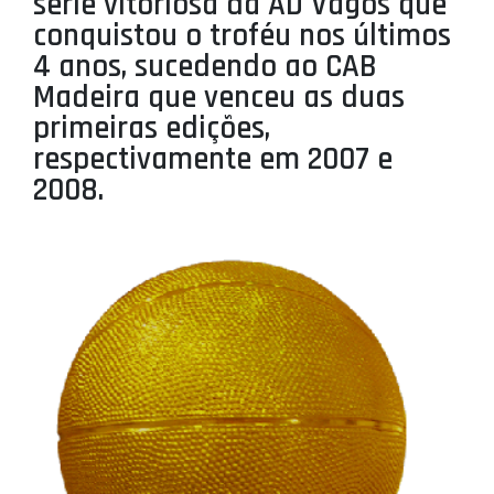
série vitoriosa da AD Vagos que
PROJETOS
conquistou o troféu nos últimos
4 anos, sucedendo ao CAB
LIGA BETCLIC MASCULINA
Madeira que venceu as duas
LIGA BETCLIC FEMININA
primeiras edições,
respectivamente em 2007 e
2008.