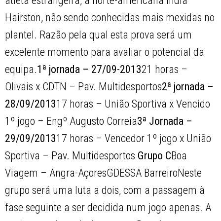
atleta estrangeira, a norte-americana India
Hairston, não sendo conhecidas mais mexidas no
plantel. Razão pela qual esta prova será um
excelente momento para avaliar o potencial da
equipa.
1ª jornada – 27/09-2013
21 horas –
Olivais x CDTN – Pav. Multidesportos
2ª jornada –
28/09/2013
17 horas – União Sportiva x Vencido
1º jogo – Engº Augusto Correia
3ª Jornada –
29/09/2013
17 horas – Vencedor 1º jogo x União
Sportiva – Pav. Multidesportos
Grupo C
Boa
Viagem – Angra-AçoresGDESSA BarreiroNeste
grupo será uma luta a dois, com a passagem à
fase seguinte a ser decidida num jogo apenas. A