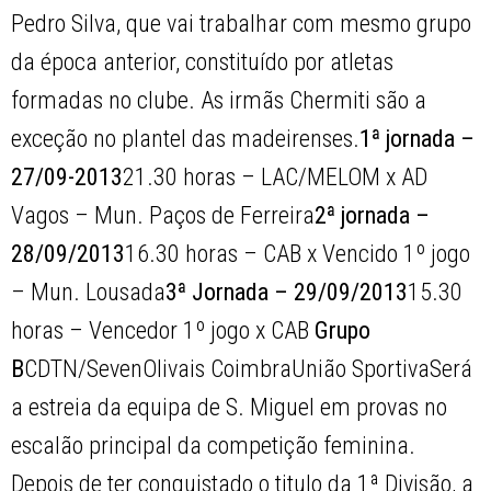
Pedro Silva, que vai trabalhar com mesmo grupo
da época anterior, constituído por atletas
formadas no clube. As irmãs Chermiti são a
exceção no plantel das madeirenses.
1ª jornada –
27/09-2013
21.30 horas – LAC/MELOM x AD
Vagos – Mun. Paços de Ferreira
2ª jornada –
28/09/2013
16.30 horas – CAB x Vencido 1º jogo
– Mun. Lousada
3ª Jornada – 29/09/2013
15.30
horas – Vencedor 1º jogo x CAB
Grupo
B
CDTN/SevenOlivais CoimbraUnião SportivaSerá
a estreia da equipa de S. Miguel em provas no
escalão principal da competição feminina.
Depois de ter conquistado o titulo da 1ª Divisão, a