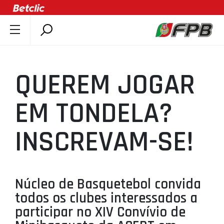
SOBRE A FPB
DOCUMENTOS
QUEREM JOGAR
ÚLTIMAS
COMPETIÇÕES
EM TONDELA?
ASSOCIAÇÕES
INSCREVAM-SE!
CLUBES
AGENTES
AGENDA
Núcleo de Basquetebol convida
SELEÇÕES
todos os clubes interessados a
MINIBASQUETE
participar no XIV Convívio de
ÁREA TÉCNICA