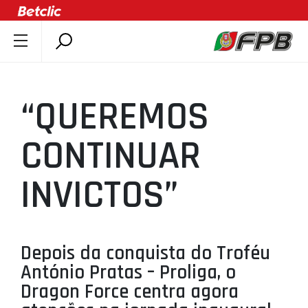
SOBRE A FPB
DOCUMENTOS
“QUEREMOS
ÚLTIMAS
COMPETIÇÕES
CONTINUAR
ASSOCIAÇÕES
INVICTOS”
CLUBES
AGENTES
AGENDA
Depois da conquista do Troféu
SELEÇÕES
António Pratas – Proliga, o
MINIBASQUETE
Dragon Force centra agora
ÁREA TÉCNICA