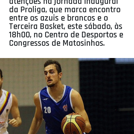
atenções na jornada inaugural
PROJETOS
da Proliga, que marca encontro
entre os azuis e brancos e o
LIGA BETCLIC MASCULINA
Terceira Basket, este sábado, às
LIGA BETCLIC FEMININA
18h00, no Centro de Desportos e
Congressos de Matosinhos.