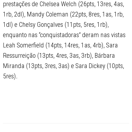
prestações de Chelsea Welch (26pts, 13res, 4as,
1rb, 2dl), Mandy Coleman (22pts, 8res, 1as, 1rb,
1dl) e Chelsy Gonçalves (11pts, 5res, 1rb),
enquanto nas “conquistadoras” deram nas vistas
Leah Somerfield (14pts, 14res, 1as, 4rb), Sara
Ressurreição (13pts, 4res, 3as, 3rb), Bárbara
Miranda (13pts, 3res, 3as) e Sara Dickey (10pts,
5res).