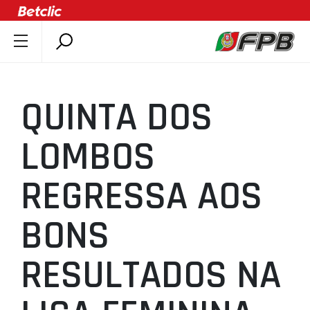
SOBRE A FPB
DOCUMENTOS
QUINTA DOS
ÚLTIMAS
COMPETIÇÕES
LOMBOS
ASSOCIAÇÕES
REGRESSA AOS
CLUBES
AGENTES
BONS
AGENDA
SELEÇÕES
RESULTADOS NA
MINIBASQUETE
ÁREA TÉCNICA