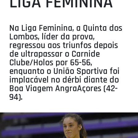
LIGA FEMININA
PROJETOS
LIGA BETCLIC MASCULINA
Na Liga Feminina, a Quinta dos
LIGA BETCLIC FEMININA
Lombos, líder da prova,
regressou aos triunfos depois
de ultrapassar o Carnide
Clube/Holos por 65-56,
enquanto o União Sportiva foi
implacável no dérbi diante do
Boa Viagem AngraAçores (42-
94).