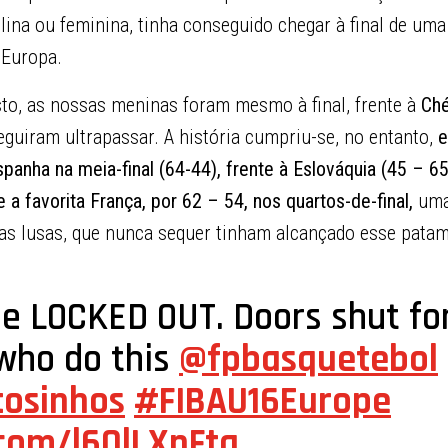
ina ou feminina, tinha conseguido chegar à final de uma 
Europa.
sto, as nossas meninas foram mesmo à final, frente à
Ché
guiram ultrapassar. A história cumpriu-se, no entanto,
e
spanha na meia-final (64-44), frente à Eslováquia (45 – 65
e a favorita França, por 62 – 54, nos quartos-de-final,
uma
a as lusas, que nunca sequer tinham alcançado esse pata
le LOCKED OUT. Doors shut fo
who do this
@fpbasquetebol
osinhos
#FIBAU16Europe
.com/l6QlLXnFta