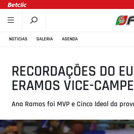
SOBRE A FPB
NOTICIAS
GALERIA
AGENDA
DOCUMENTOS
ÚLTIMAS
RECORDAÇÕES DO EU
COMPETIÇÕES
ASSOCIAÇÕES
ERAMOS VICE-CAMPE
CLUBES
AGENTES
Ana Ramos foi MVP e Cinco Ideal da prov
AGENDA
SELEÇÕES
MINIBASQUETE