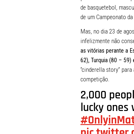
de basquetebol, mascul
de um Campeonato da 
Mas, no dia 23 de ago
infelizmente não conse
as vitórias perante a E
62), Turquia (80 – 59) 
“cinderella story” par
competição.
2,000 peop
lucky ones 
#OnlyinMat
pic.twitter