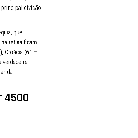
principal divisão
quia
, que
 na retina ficam
), Croácia (61 –
 verdadeira
mar da
r 4500