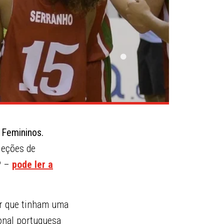
 Femininos.
leções de
P –
pode ler a
r que tinham uma
ional portuguesa