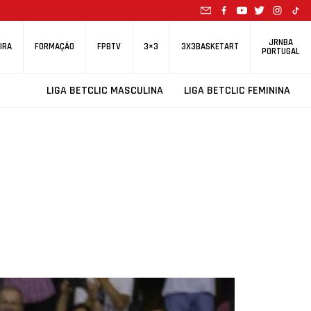
JRNBA
IRA
FORMAÇÃO
FPBTV
3×3
3X3BASKETART
PORTUGAL
LIGA BETCLIC MASCULINA
LIGA BETCLIC FEMININA