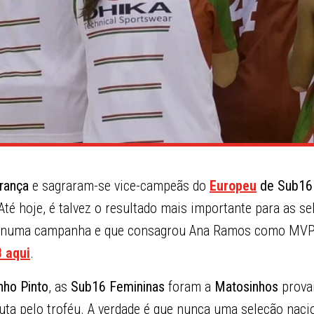
rança
e sagraram-se vice-campeãs do
Europeu
de Sub16
Até hoje, é talvez o resultado mais importante para as se
l, numa campanha e que consagrou Ana Ramos como MV
B aqui
.
nho Pinto
, as
Sub16 Femininas
foram a
Matosinhos
prova
puta pelo troféu. A verdade é que nunca uma seleção nac