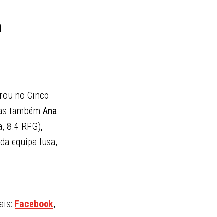
n
urou no Cinco
 mas também
Ana
a, 8.4 RPG)
,
da equipa lusa,
ais:
Facebook
,