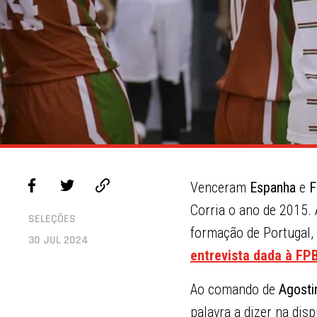
Venceram
Espanha
e
F
Corria o ano de 2015. 
SELEÇÕES
formação de Portuga
30 JUL 2024
entrevista dada à FP
Ao comando de
Agosti
palavra a dizer na dis