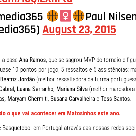
media365
Paul Nilse
edia365)
August 23, 2015
e a base
Ana
Ramos
, que se sagrou MVP do torneio e fig
quase 10 pontos por jogo, 5 ressaltos e 5 assistências;
 Beatriz Jordão
(melhor ressaltadora da turma portugues
 Cabral, Luana Serranho, Mariana Silva
(melhor marcadora 
as, Maryam Chermiti, Susana Carvalheira
e
Tess
Santos
.
udo o que vai acontecer em Matosinhos este ano.
Basquetebol em Portugal através das nossas redes soci