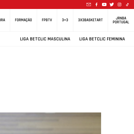
JRNBA
IRA
FORMAÇÃO
FPBTV
3×3
3X3BASKETART
PORTUGAL
LIGA BETCLIC MASCULINA
LIGA BETCLIC FEMININA