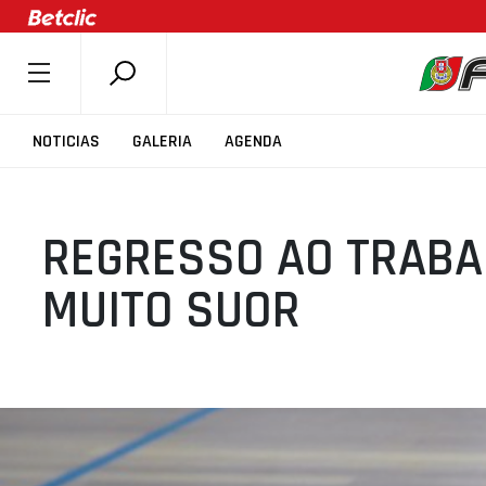
SOBRE A FPB
NOTICIAS
GALERIA
AGENDA
DOCUMENTOS
ÚLTIMAS
REGRESSO AO TRABA
COMPETIÇÕES
ASSOCIAÇÕES
MUITO SUOR
CLUBES
AGENTES
AGENDA
SELEÇÕES
MINIBASQUETE