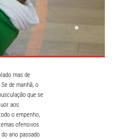
blado mas de
. Se de manhã, o
 musculação que se
suor aos
 todo o empenho,
stemas ofensivos
o do ano passado