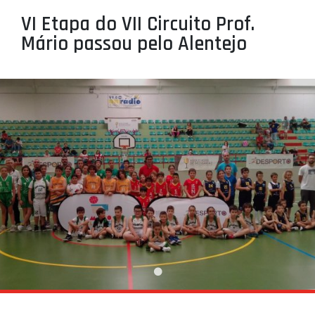
PROJETOS
VI Etapa do VII Circuito Prof.
Mário passou pelo Alentejo
LIGA BETCLIC MASCULINA
LIGA BETCLIC FEMININA