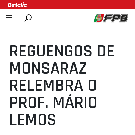
SOBRE A FPB
DOCUMENTOS
REGUENGOS DE
ÚLTIMAS
COMPETIÇÕES
MONSARAZ
ASSOCIAÇÕES
RELEMBRA O
CLUBES
AGENTES
PROF. MÁRIO
AGENDA
SELEÇÕES
LEMOS
MINIBASQUETE
ÁREA TÉCNICA