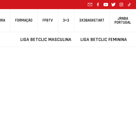
JRNBA
IRA
FORMAÇÃO
FPBTV
3×3
3X3BASKETART
PORTUGAL
LIGA BETCLIC MASCULINA
LIGA BETCLIC FEMININA