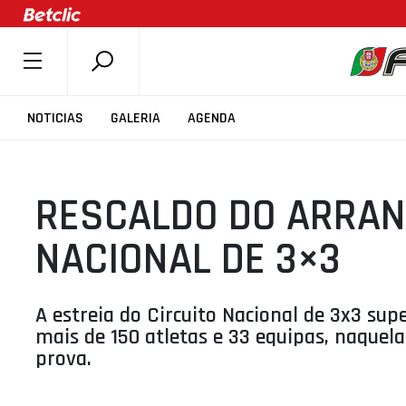
SOBRE A FPB
NOTICIAS
GALERIA
AGENDA
DOCUMENTOS
ÚLTIMAS
RESCALDO DO ARRAN
COMPETIÇÕES
ASSOCIAÇÕES
NACIONAL DE 3×3
CLUBES
AGENTES
A estreia do Circuito Nacional de 3x3 sup
AGENDA
mais de 150 atletas e 33 equipas, naquel
prova.
SELEÇÕES
MINIBASQUETE