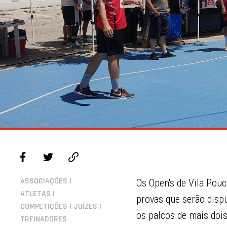
ASSOCIAÇÕES |
Os Open's de Vila Pouc
ATLETAS |
provas que serão disp
COMPETIÇÕES | JUÍZES |
os palcos de mais doi
TREINADORES